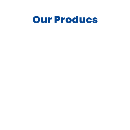
Our Producs
Kami menyelenggarakan program-program edukasi,
konsultasi dan riset keluarga muslim.